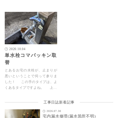
2020.10.04
単水栓コマパッキン取
替
とあるお宅の水栓が、止まりが
悪いということで伺って参りま
した！ この手のタイプは、よ
くあるタイプですよね。 上…
工事日誌新着記事
2026.07.30
宅内漏水修理(漏水箇所不明)