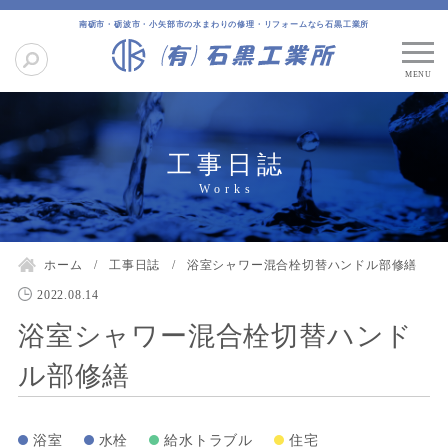
南砺市・砺波市・小矢部市の水まわりの修理・リフォームなら石黒工業所
工事日誌
ホーム
工事日誌
浴室シャワー混合栓切替ハンドル部修繕
2022.08.14
浴室シャワー混合栓切替ハンド
ル部修繕
浴室
水栓
給水トラブル
住宅