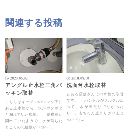
関連する投稿
2020.05.02
2018.09.10
アングル止水栓三角パ
洗面台水栓取替
ッキン取替
とある店舗さんでの水栓の取替
です。 ハンドルがクルクル回
こちらはキッチンのシンク下に
って、水が出たりでなかった
ある止水栓から、水がポタポタ
り…。もちろん止まりきりませ
と漏れていた現場。 結構長い
ん(>_<) …
間出ていたようで、水が落ちた
ところの化粧板がベコベ…