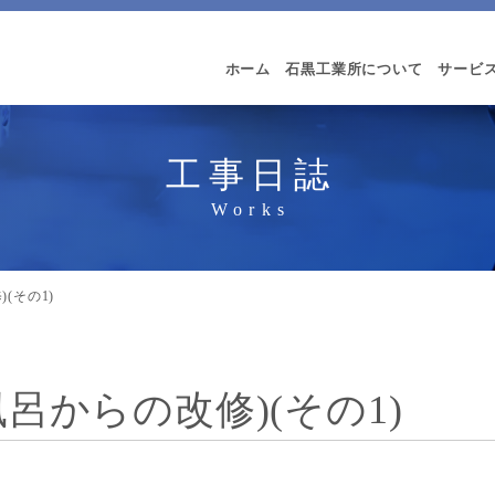
ホーム
石黒工業所について
サービ
工事日誌
(その1)
呂からの改修)(その1)