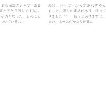
くある浴室のシャワー混合
先日、シャワーから水漏れするん
記事と見た目同じですね)。
す…とお困りの連絡があり、伺っ
弱くなった…とのこと
りました ^^ 使うと漏れますね
についているス…
また、ホースがかなり硬化…