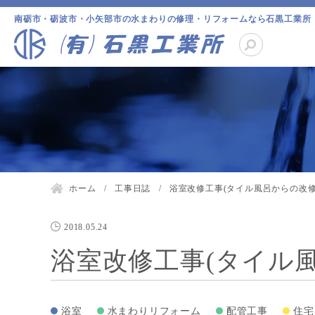
南砺市・砺波市・小矢部市の水まわりの修理・リフォームなら石黒工業所
ホーム
工事日誌
浴室改修工事(タイル風呂からの改修)
2018.05.24
浴室改修工事(タイル風
浴室
水まわりリフォーム
配管工事
住宅