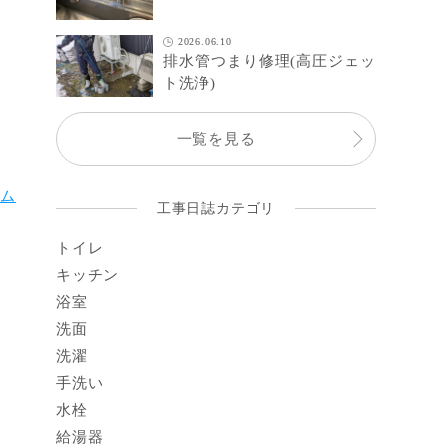
2026.06.10
排水管つまり修理(高圧ジェッ
ト洗浄)
一覧を見る
テム
工事日誌カテゴリ
トイレ
キッチン
浴室
洗面
洗濯
手洗い
水栓
給湯器