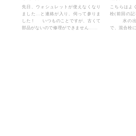
先日、ウォシュレットが使えなくなり
こちらはよ
ました…と連絡が入り、伺って参りま
栓(前回の
した！ いつものことですが、古くて
水の出が
部品がないので修理ができません……
で、混合栓