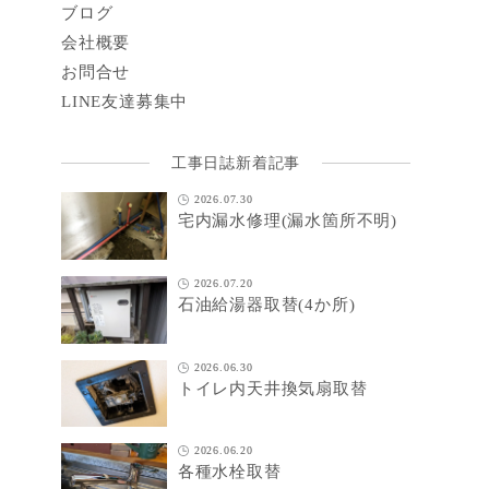
ブログ
会社概要
お問合せ
LINE
友達募集中
工事日誌新着記事
2026.07.30
宅内漏水修理(漏水箇所不明)
2026.07.20
石油給湯器取替(4か所)
2026.06.30
トイレ内天井換気扇取替
2026.06.20
各種水栓取替