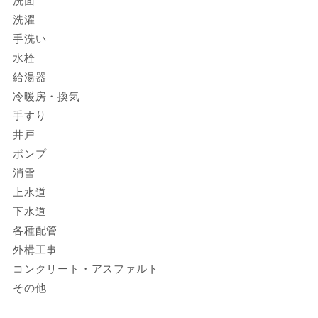
洗面
洗濯
手洗い
水栓
給湯器
冷暖房・換気
手すり
井戸
ポンプ
消雪
上水道
下水道
各種配管
外構工事
コンクリート・アスファルト
その他