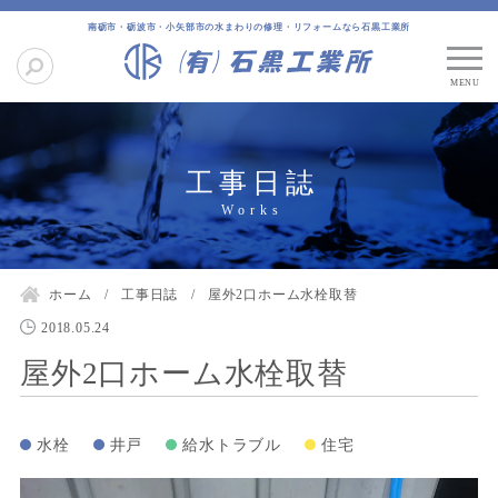
南砺市・砺波市・小矢部市の水まわりの修理・リフォームなら石黒工業所
工事日誌
ホーム
工事日誌
屋外2口ホーム水栓取替
2018.05.24
屋外2口ホーム水栓取替
水栓
井戸
給水トラブル
住宅