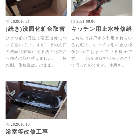
2020.10.21
2021.09.06
(続き)洗面化粧台取替
キッチン用止水栓修繕
ひとつ前の日誌で浴室改修につ
こちらは井戸水を利用されてい
いて書いていますが、その入口
るお宅の、キッチン用の止水栓
の洗面脱衣室にある洗面化粧台
が折れてしまっている様子で
も同時に取り替えました。 横
す。 水が漏れているとのこと
の棚、化粧鏡はそのまま…
で伺ったのですが、使用さ…
2020.10.16
浴室等改修工事