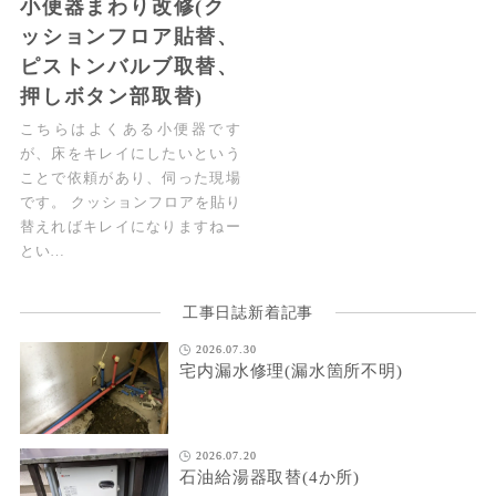
小便器まわり改修(ク
ッションフロア貼替、
ピストンバルブ取替、
押しボタン部取替)
こちらはよくある小便器です
が、床をキレイにしたいという
ことで依頼があり、伺った現場
です。 クッションフロアを貼り
替えればキレイになりますねー
とい…
工事日誌新着記事
2026.07.30
宅内漏水修理(漏水箇所不明)
2026.07.20
石油給湯器取替(4か所)