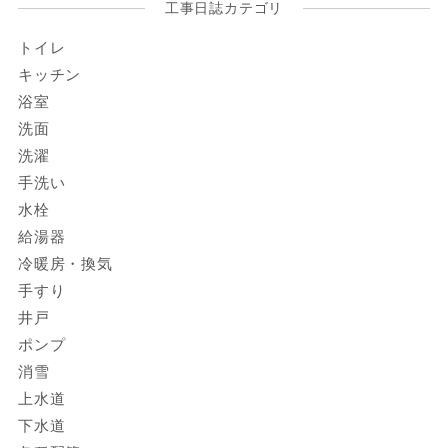
工事日誌カテゴリ
トイレ
キッチン
浴室
洗面
洗濯
手洗い
水栓
給湯器
冷暖房・換気
手すり
井戸
ポンプ
消雪
上水道
下水道