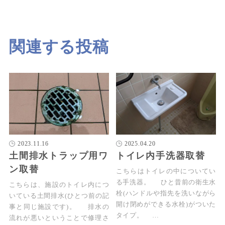
関連する投稿
2023.11.16
2025.04.20
土間排水トラップ用ワ
トイレ内手洗器取替
ン取替
こちらはトイレの中についてい
る手洗器。 ひと昔前の衛生水
こちらは、施設のトイレ内につ
栓(ハンドルや指先を洗いながら
いている土間排水(ひとつ前の記
開け閉めができる水栓)がついた
事と同じ施設です)。 排水の
タイプ。 …
流れが悪いということで修理さ