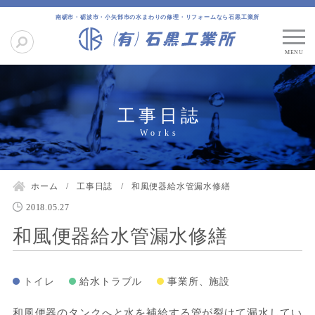
南砺市・砺波市・小矢部市の水まわりの修理・リフォームなら石黒工業所
工事日誌
ホーム
工事日誌
和風便器給水管漏水修繕
2018.05.27
和風便器給水管漏水修繕
トイレ
給水トラブル
事業所、施設
和風便器のタンクへと水を補給する管が裂けて漏水してい