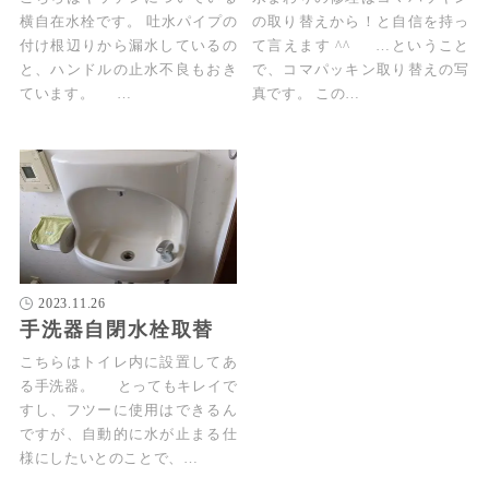
横自在水栓です。 吐水パイプの
の取り替えから！と自信を持っ
付け根辺りから漏水しているの
て言えます ^^ …ということ
と、ハンドルの止水不良もおき
で、コマパッキン取り替えの写
ています。 …
真です。 この…
2023.11.26
手洗器自閉水栓取替
こちらはトイレ内に設置してあ
る手洗器。 とってもキレイで
すし、フツーに使用はできるん
ですが、自動的に水が止まる仕
様にしたいとのことで、…