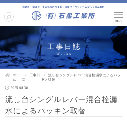
南砺市・砺波市・小矢部市の水まわりの修理・リフォームなら石黒工業所
工事日誌
ホー
工事日
流し台シングルレバー混合栓漏水によるパッ
ム
誌
キン取替
2025.08.30
流し台シングルレバー混合栓漏
水によるパッキン取替