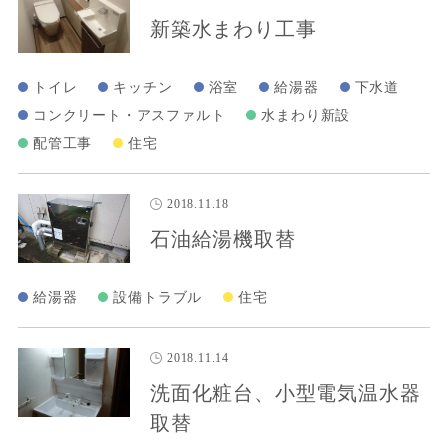
新築水まわり工事
トイレ
キッチン
浴室
給湯器
下水道
コンクリート・アスファルト
水まわり新設
配管工事
住宅
2018.11.18
石油給湯機取替
給湯器
設備トラブル
住宅
2018.11.14
洗面化粧台、小型電気温水器
取替