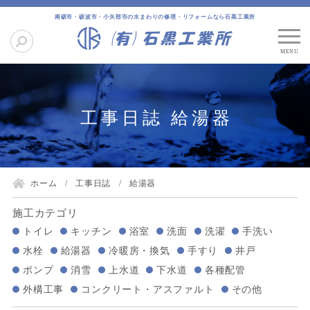
南砺市・砺波市・小矢部市の水まわりの修理・リフォームなら石黒工業所
工事日誌 給湯器
ホーム
工事日誌
給湯器
施工カテゴリ
トイレ
キッチン
浴室
洗面
洗濯
手洗い
水栓
給湯器
冷暖房・換気
手すり
井戸
ポンプ
消雪
上水道
下水道
各種配管
外構工事
コンクリート・アスファルト
その他