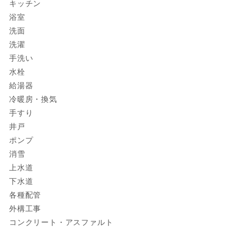
キッチン
浴室
洗面
洗濯
手洗い
水栓
給湯器
冷暖房・換気
手すり
井戸
ポンプ
消雪
上水道
下水道
各種配管
外構工事
コンクリート・アスファルト