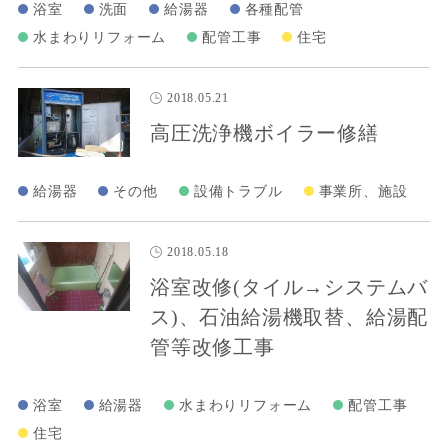
浴室
洗面
給湯器
各種配管
水まわりリフォーム
配管工事
住宅
2018.05.21
高圧洗浄機ボイラー修繕
給湯器
その他
設備トラブル
事業所、施設
2018.05.18
浴室改修(タイル→システムバ
ス)、石油給湯機取替、給湯配
管等改修工事
浴室
給湯器
水まわりリフォーム
配管工事
住宅