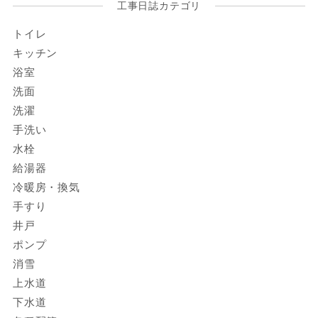
工事日誌カテゴリ
トイレ
キッチン
浴室
洗面
洗濯
手洗い
水栓
給湯器
冷暖房・換気
手すり
井戸
ポンプ
消雪
上水道
下水道