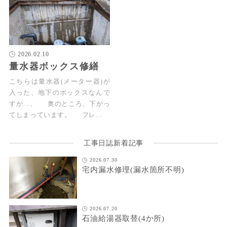
2026.02.10
量水器ボックス修繕
こちらは量水器(メーター器)が
入った、地下のボックスなんで
すが…、 奥のところ、下がっ
てしまっています。 フレ…
工事日誌新着記事
2026.07.30
宅内漏水修理(漏水箇所不明)
2026.07.20
石油給湯器取替(4か所)