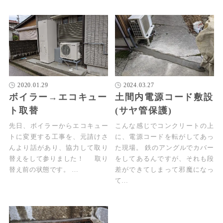
2020.01.29
2024.03.27
ボイラー→エコキュー
土間内電源コード敷設
ト取替
(サヤ管保護)
先日、ボイラーからエコキュー
こんな感じでコンクリートの上
トに変更する工事を、元請けさ
に、電源コードを転がしてあっ
んより話があり、協力して取り
た現場。 鉄のアングルでカバー
替えをして参りました！ 取り
をしてあるんですが、それも段
替え前の状態です。 …
差ができてしまって邪魔になっ
て…