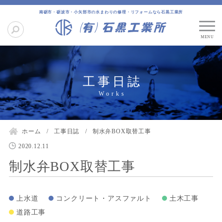
南砺市・砺波市・小矢部市の水まわりの修理・リフォームなら石黒工業所
工事日誌
ホーム
工事日誌
制水弁BOX取替工事
2020.12.11
制水弁BOX取替工事
上水道
コンクリート・アスファルト
土木工事
道路工事