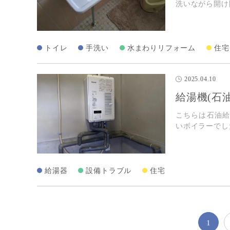
洗いながら開け
トイレ
手洗い
水まわりリフォーム
住宅
2025.04.10
給湯機(石
こちらは石油
いボイラーで
給湯器
設備トラブル
住宅
1