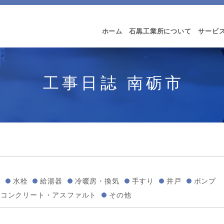
ホーム
石黒工業所について
サービ
工事日誌 南砺市
い
水栓
給湯器
冷暖房・換気
手すり
井戸
ポンプ
コンクリート・アスファルト
その他