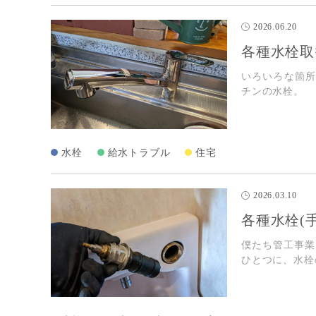
2026.06.20
各種水栓取
いろいろな箇
チンの水栓。
水栓
給水トラブル
住宅
2026.03.10
各種水栓(
僕たち管工事業
ひとつに、水栓