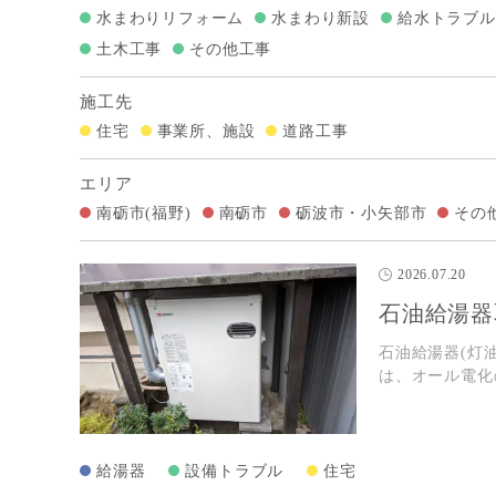
水まわりリフォーム
水まわり新設
給水トラブル
土木工事
その他工事
施工先
住宅
事業所、施設
道路工事
エリア
南砺市(福野)
南砺市
砺波市・小矢部市
その
2026.07.20
石油給湯器
石油給湯器(灯
は、オール電化
給湯器
設備トラブル
住宅