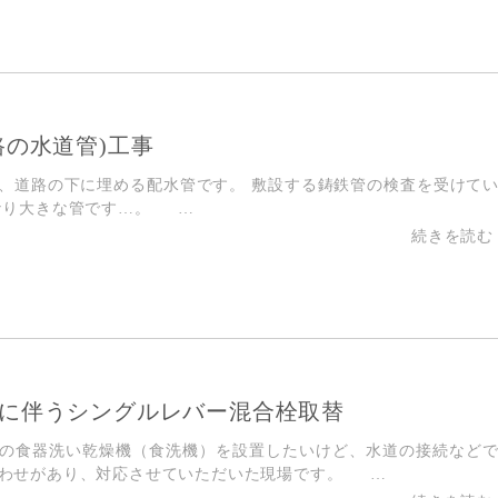
路の水道管)工事
、道路の下に埋める配水管です。 敷設する鋳鉄管の検査を受けて
なり大きな管です…。 …
に伴うシングルレバー混合栓取替
の食器洗い乾燥機（食洗機）を設置したいけど、水道の接続など
わせがあり、対応させていただいた現場です。 …