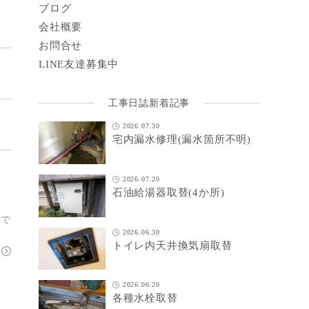
ブログ
会社概要
お問合せ
LINE
友達募集中
工事日誌新着記事
2026.07.30
宅内漏水修理(漏水箇所不明)
2026.07.20
石油給湯器取替(4か所)
域で
2026.06.30
トイレ内天井換気扇取替
2026.06.20
各種水栓取替