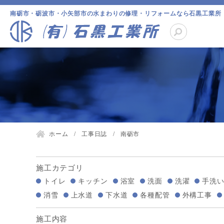
南砺市・砺波市・小矢部市の水まわりの修理・リフォームなら石黒工業所
ホーム
工事日誌
南砺市
施工カテゴリ
トイレ
キッチン
浴室
洗面
洗濯
手洗
消雪
上水道
下水道
各種配管
外構工事
施工内容