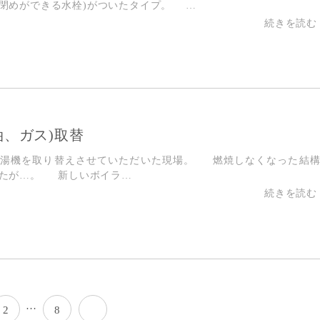
閉めができる水栓)がついたタイプ。 …
油、ガス)取替
給湯機を取り替えさせていただいた現場。 燃焼しなくなった結
したが…。 新しいボイラ…
…
2
8