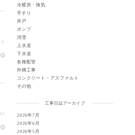
冷暖房・換気
手すり
井戸
ポンプ
消雪
クッ
上水道
下水道
各種配管
外構工事
コンクリート・アスファルト
その他
工事日誌アーカイブ
置い
2026年7月
2026年6月
2026年5月