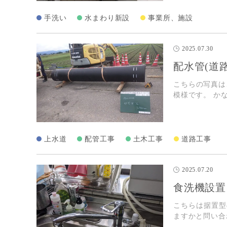
手洗い
水まわり新設
事業所、施設
2025.07.30
配水管(道
こちらの写真は
模様です。 か
上水道
配管工事
土木工事
道路工事
2025.07.20
食洗機設置
こちらは据置型
ますかと問い合